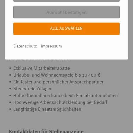
Muss
Auswahl bestätigen
Möchten Sie sich schnell bewerben?
Schreiben Sie uns per WhatsApp: 01621338815.
ALLE AUSWÄHLEN
Wir freuen uns auf Sie!
Datenschutz
Impressum
Das sind unsere Benefits
Exklusive Mitarbeiterrabatte
Urlaubs- und Weihnachtsgeld bis zu 400 €
Ein fester und persönlicher Ansprechpartner
Steuerfreie Zulagen
Hohe Übernahmechance beim Einsatzunternehmen
Hochwertige Arbeitsschutzkleidung bei Bedarf
Langfristige Einsatzmöglichkeiten
Kontaktdaten für Stellenanzeige