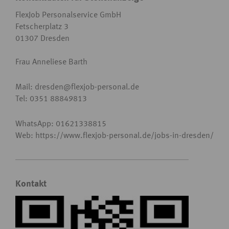
FlexJob Personalservice GmbH
Fetscherplatz 3
01307 Dresden
Frau Anneliese Barth
Mail: dresden
@
flexjob-personal.de
Tel: 0351 88849813
WhatsApp: 01621338815
Web: https://www.flexjob-personal.de/jobs-in-dresden/
Kontakt