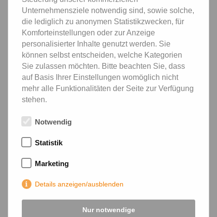
Instandhaltungsarbeiten
Unternehmensziele notwendig sind, sowie solche,
die lediglich zu anonymen Statistikzwecken, für
➔ Unterstützung bei der Montage von Bauelementen vor
Komforteinstellungen oder zur Anzeige
Ort
personalisierter Inhalte genutzt werden. Sie
können selbst entscheiden, welche Kategorien
Sie zulassen möchten. Bitte beachten Sie, dass
Das wünschen wir uns:
auf Basis Ihrer Einstellungen womöglich nicht
mehr alle Funktionalitäten der Seite zur Verfügung
➔ Erste Erfahrungen im Tischlerhandwerk oder
stehen.
handwerklichen Bereich von Vorteil
Notwendig
➔ Handwerkliches Geschick und Interesse an
Holzverarbeitung
Statistik
➔ Zuverlässige und sorgfältige Arbeitsweise
Marketing
Details anzeigen/ausblenden
➔ Teamfähigkeit und Einsatzbereitschaft
➔ Führerschein Klasse B wünschenswert, aber kein
Nur notwendige