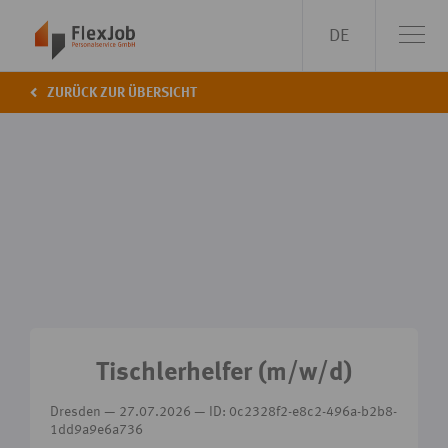
DE
ZURÜCK ZUR ÜBERSICHT
Tischlerhelfer (m/w/d)
Dresden — 27.07.2026 — ID: 0c2328f2-e8c2-496a-b2b8-
1dd9a9e6a736