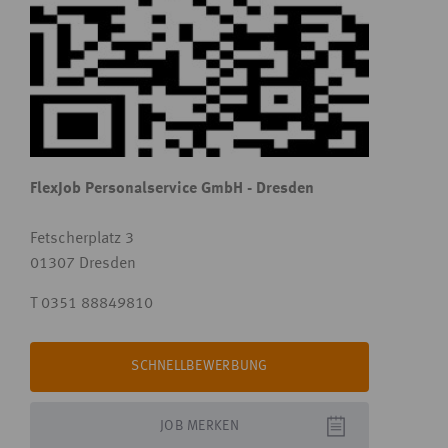
FlexJob Personalservice GmbH - Dresden
Fetscherplatz 3
01307 Dresden
T 0351 88849810
SCHNELLBEWERBUNG
JOB
MERKEN