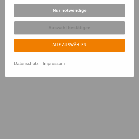
bequem per WhatsApp unter der Nummer
01621338815
möglich!
Nur notwendige
Auswahl bestätigen
ALLE AUSWÄHLEN
Datenschutz
Impressum