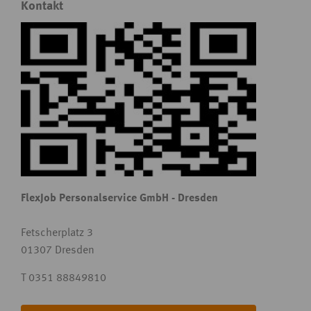
Kontakt
FlexJob Personalservice GmbH - Dresden
Fetscherplatz 3
01307 Dresden
T 0351 88849810