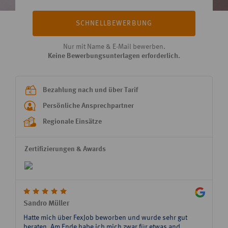
SCHNELLBEWERBUNG
Nur mit Name & E-Mail bewerben.
Keine Bewerbungsunterlagen erforderlich.
Bezahlung nach und über Tarif
Persönliche Ansprechpartner
Regionale Einsätze
Zertifizierungen & Awards
Sandro Müller
C. L.
Hatte mich über FexJob beworben und wurde sehr gut
Flexjob
beraten. Am Ende habe ich mich zwar für etwas and...
Mitarbe