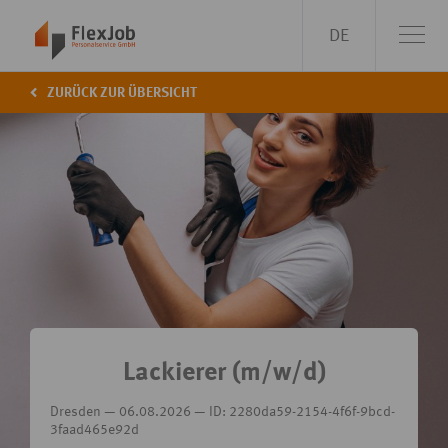
DE
ZURÜCK ZUR ÜBERSICHT
Lackierer (m/w/d)
Dresden — 06.08.2026 — ID: 2280da59-2154-4f6f-9bcd-
3faad465e92d