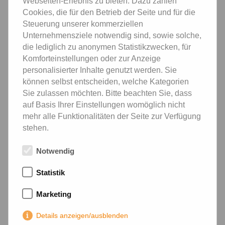
Webseiten-Erlebnis zu bieten. Dazu zählen
Cookies, die für den Betrieb der Seite und für die
Steuerung unserer kommerziellen
➔ Eine abgeschlossene Berufsausbildung zum
Unternehmensziele notwendig sind, sowie solche,
Lackierer (m/w/d), Fahrzeuglackierer (m/w/d), Maler
die lediglich zu anonymen Statistikzwecken, für
und Lackierer (m/w/d) oder eine vergleichbare
Komforteinstellungen oder zur Anzeige
Qualifikation
personalisierter Inhalte genutzt werden. Sie
können selbst entscheiden, welche Kategorien
➔ Erfahrung in der Ausführung von Maler- und
Sie zulassen möchten. Bitte beachten Sie, dass
Lackierarbeiten
auf Basis Ihrer Einstellungen womöglich nicht
mehr alle Funktionalitäten der Seite zur Verfügung
➔ Schichtbereitschaft sowie eine sorgsame
stehen.
Arbeitsweise
Notwendig
➔ Führerschein der Klasse B von Vorteil
Statistik
Haben wir dein Interesse geweckt?
Marketing
Dann freuen wir uns auf deine Bewerbungsunterlagen –
Details anzeigen/ausblenden
sende sie noch heute an uns! Bewerbungen sind auch